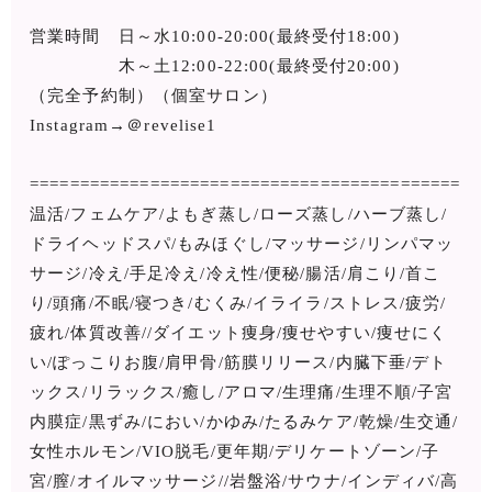
営業時間 日～水10:00-20:00(最終受付18:00)
木～土12:00-22:00(最終受付20:00)
（完全予約制）（個室サロン）
Instagram→＠revelise1
===========================================
温活/フェムケア/よもぎ蒸し/ローズ蒸し/ハーブ蒸し/
ドライヘッドスパ/もみほぐし/マッサージ/リンパマッ
サージ/冷え/手足冷え/冷え性/便秘/腸活/肩こり/首こ
り/頭痛/不眠/寝つき/むくみ/イライラ/ストレス/疲労/
疲れ/体質改善//ダイエット痩身/痩せやすい/痩せにく
い/ぽっこりお腹/肩甲骨/筋膜リリース/内臓下垂/デト
ックス/リラックス/癒し/アロマ/生理痛/生理不順/子宮
内膜症/黒ずみ/におい/かゆみ/たるみケア/乾燥/生交通/
女性ホルモン/VIO脱毛/更年期/デリケートゾーン/子
宮/膣/オイルマッサージ//岩盤浴/サウナ/インディバ/高