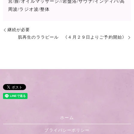
宮/膣/オイルマッサージ//岩盤浴/サウナ/インディバ/高
周波/ラジオ波/整体
継続が必要
肌再生のララピール 《４月２９日よりご予約開始》
ホーム
プライバシーポリシー