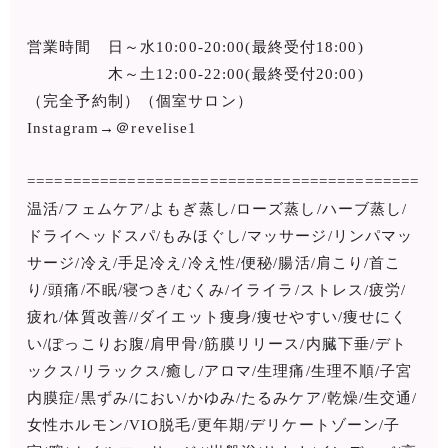
営業時間 日～水10:00-20:00(最終受付18:00)
木～土12:00-22:00(最終受付20:00)
（完全予約制）（個室サロン）
Instagram→＠revelise1
===========================================
温活/フェムケア/よもぎ蒸し/ローズ蒸し/ハーブ蒸し/
ドライヘッドスパ/もみほぐし/マッサージ/リンパマッ
サージ/冷え/手足冷え/冷え性/便秘/腸活/肩こり/首こ
り/頭痛/不眠/寝つき/むくみ/イライラ/ストレス/疲労/
疲れ/体質改善//ダイエット痩身/痩せやすい/痩せにく
い/ぽっこりお腹/肩甲骨/筋膜リリース/内臓下垂/デト
ックス/リラックス/癒し/アロマ/生理痛/生理不順/子宮
内膜症/黒ずみ/におい/かゆみ/たるみケア/乾燥/生交通/
女性ホルモン/VIO脱毛/更年期/デリケートゾーン/子